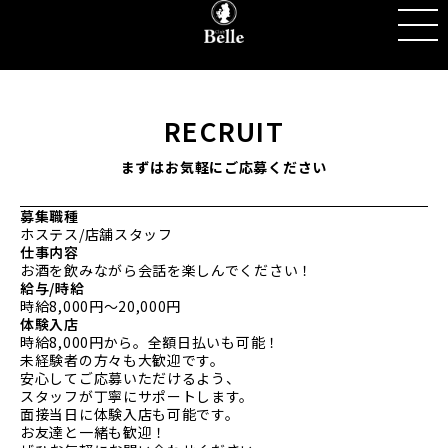
R
E
C
R
U
I
T
ま
ず
は
お
気
軽
に
ご
応
募
く
だ
さ
い
募集職種
ホステス/店舗スタッフ
仕事内容
お酒を飲みながら会話を楽しんでください！
給与/時給
時給8,000円〜20,000円
体験入店
時給8,000円から。全額日払いも可能！
未経験者の方々も大歓迎です。
安心してご応募いただけるよう、
スタッフが丁寧にサポートします。
面接当日に体験入店も可能です。
お友達と一緒も歓迎！