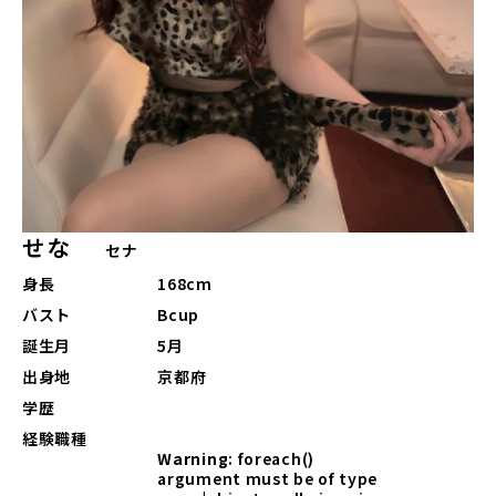
せな
セナ
身長
168cm
バスト
Bcup
誕生月
5月
出身地
京都府
学歴
経験職種
Warning
: foreach()
argument must be of type